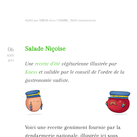
Publié par
KNESS
dans
CUISINE
,
78430 commentaires
Salade Niçoise
06
AOÛT
2019
Une
recette d’été
végétarienne illustrée par
Kness
et validée par le conseil de l’ordre de la
gastronomie sudiste.
Voici une recette gentiment fournie par la
gendarmerie nationale, illustrée ici sous